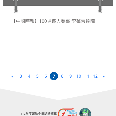
【中國時報】100場鐵人賽事 李萬吉達陣
«
3
4
5
6
7
8
9
10
11
12
»