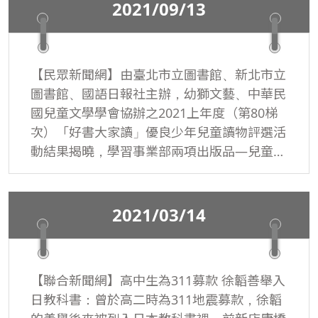
2021/09/13
【民眾新聞網】由臺北市立圖書館、新北市立
圖書館、國語日報社主辦，幼獅文藝、中華民
國兒童文學學會協辦之2021上年度（第80梯
次）「好書大家讀」優良少年兒童讀物評選活
動結果揭曉，學習事業部兩項出版品—兒童文
學作家李光福老師《藏在手機裡的祕密》和
《阿公阿媽去上學》雙雙入選第80梯次好書大
家讀。
2021/03/14
【聯合新聞網】高中生為311募款 徐韜善舉入
日教科書：曾於高二時為311地震募款，徐韜