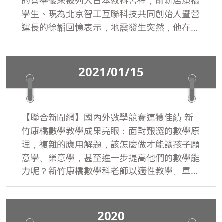
的善舉後來被列入日本教科書裡，前新店康橋
學生、現為北京智工互聯科技共同創始人暨營
運長的徐韜回憶表示，地震發生突然，他在康
橋學生會的協助下，將募集的400多萬元捐給
日本，沒想到這段故事後來竟被寫進日本國中
生的教科書，他感動表示，「很高興當初的小
2021/01/15
小愛心，在這十年間越滾越大。」
回顧10年前年輕氣盛的自己，徐韜感謝母校康
【聯合新聞網】國內外數學競賽連獲佳績 新
橋對於還不成熟的學生，也能給予最大信任，
竹康橋數學教學成果亮眼：面對艱澀的數學原
讓他們對社會、對人生能有放手一搏的機會，
理，複雜的應用解題，該怎麼做才能讓孩子願
他也謝謝這幾年來抓緊每一次機會感謝台灣的
意學、樂意學，甚至進一步提高他們的數學能
日本人，「比起你們面對災難所凸顯出的堅強
力呢？新竹康橋數學科老師以適性教學、單元
而美麗的生命力，我自嘆不如。」他期盼他這
探究，輔以資訊媒體協同教學，交出了漂亮的
十年來獲得的感動，能讓這份愛繼續傳承下
成績單。近日國內外數學競賽成績出爐，康橋
去。
國際學校新竹校區學生參加全美中學數學能力
2020