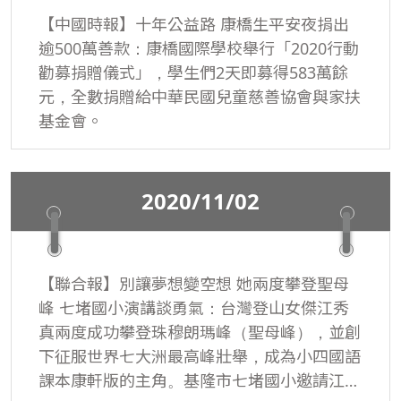
【中國時報】十年公益路 康橋生平安夜捐出
逾500萬善款：康橋國際學校舉行「2020行動
勸募捐贈儀式」，學生們2天即募得583萬餘
元，全數捐贈給中華民國兒童慈善協會與家扶
基金會。
2020/11/02
【聯合報】別讓夢想變空想 她兩度攀登聖母
峰 七堵國小演講談勇氣：台灣登山女傑江秀
真兩度成功攀登珠穆朗瑪峰（聖母峰），並創
下征服世界七大洲最高峰壯舉，成為小四國語
課本康軒版的主角。基隆市七堵國小邀請江秀