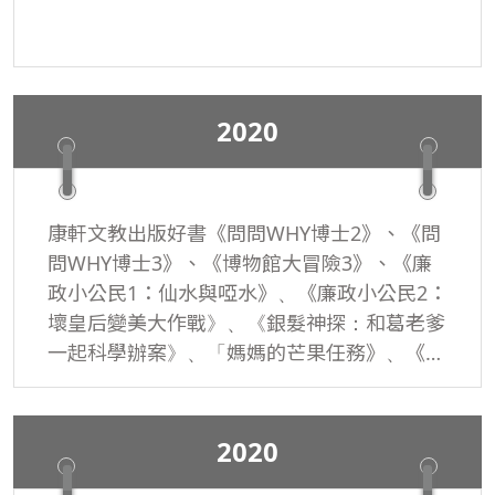
2020
康軒文教出版好書《問問WHY博士2》、《問
問WHY博士3》、《博物館大冒險3》、《廉
政小公民1：仙水與啞水》、《廉政小公民2：
壞皇后變美大作戰》、《銀髮神探：和葛老爹
一起科學辦案》、「媽媽的芒果任務》、《追
趕跑跳碰：一個田徑校隊的故事》榮獲臺北市
推動兒童深耕閱讀工作計畫，109年度「兒童
閱讀優良媒材」推薦！
2020