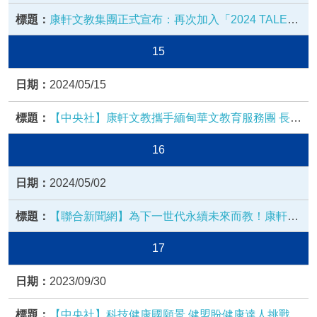
康軒文教集團正式宣布：再次加入「2024 TALEN
T, in Taiwan，台灣人才永續行動聯盟」
15
2024/05/15
【中央社】康軒文教攜手緬甸華文教育服務團 長期
捐贈偏鄉兒童學習教材
16
2024/05/02
【聯合新聞網】為下一世代永續未來而教！康軒文
教倡議永續教育行動！(文 / 張念慈)
17
2023/09/30
【中央社】科技健康國願景 健盟盼健康達人挑戰賽