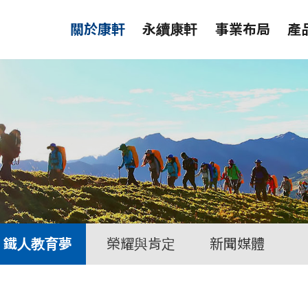
關於康軒
永續康軒
事業布局
產
鐵人教育夢
榮耀與肯定
新聞媒體