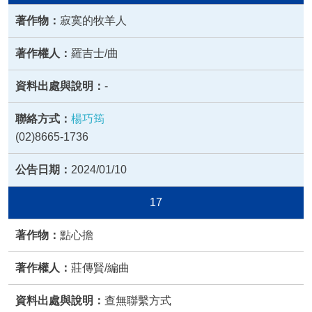
寂寞的牧羊人
羅吉士/曲
-
楊巧筠
(02)8665-1736
2024/01/10
17
點心擔
莊傳賢/編曲
查無聯繫方式