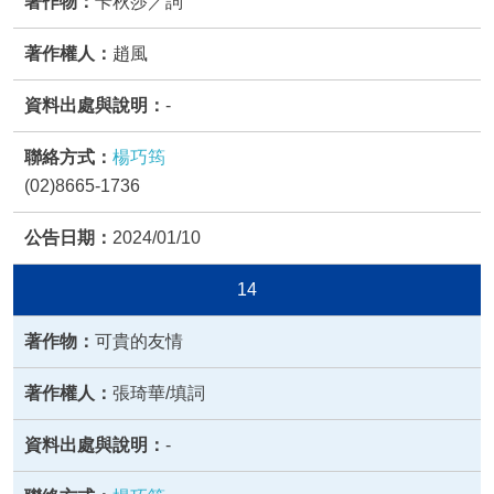
卡秋莎／詞
趙風
-
楊巧筠
(02)8665-1736
2024/01/10
14
可貴的友情
張琦華/填詞
-