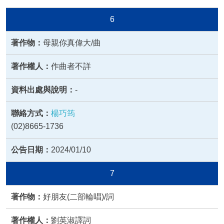
6
母親你真偉大/曲
作曲者不詳
-
楊巧筠
(02)8665-1736
2024/01/10
7
好朋友(二部輪唱)/詞
劉英淑譯詞