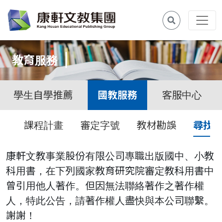
教育服務
學生自學推薦
國教服務
客服中心
課程計畫
審定字號
教材勘誤
尋找
康軒文教事業股份有限公司專職出版國中、小教
科用書，在下列國家教育研究院審定教科用書中
曾引用他人著作。但因無法聯絡著作之著作權
人，特此公告，請著作權人盡快與本公司聯繫。
謝謝！