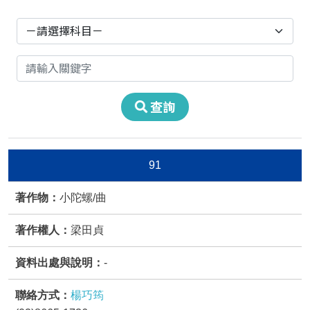
請選擇科目
請輸入關鍵字
查詢
91
小陀螺/曲
梁田貞
-
楊巧筠