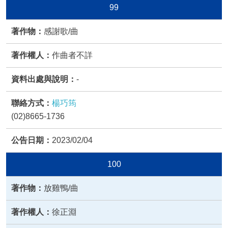
99
感謝歌/曲
作曲者不詳
-
楊巧筠
(02)8665-1736
2023/02/04
100
放雞鴨/曲
徐正淵