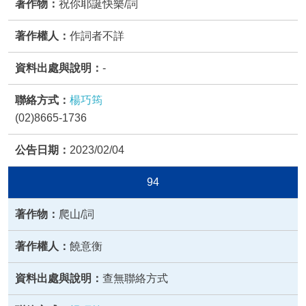
祝你耶誕快樂/詞
作詞者不詳
-
楊巧筠
(02)8665-1736
2023/02/04
94
爬山/詞
饒意衡
查無聯絡方式