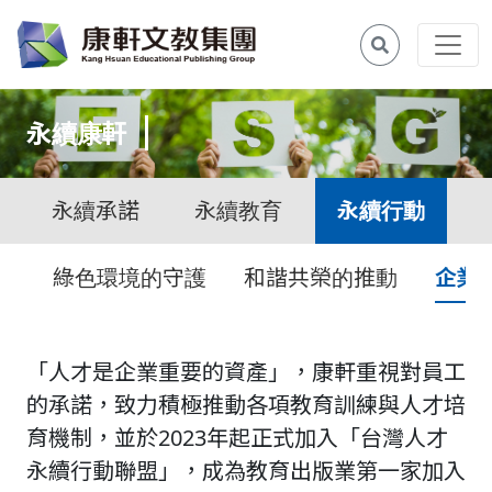
永續康軒
永續承諾
永續教育
永續行動
綠色環境的守護
和諧共榮的推動
企業
「人才是企業重要的資產」，康軒重視對員工
的承諾，致力積極推動各項教育訓練與人才培
育機制，並於2023年起正式加入「台灣人才
永續行動聯盟」，成為教育出版業第一家加入