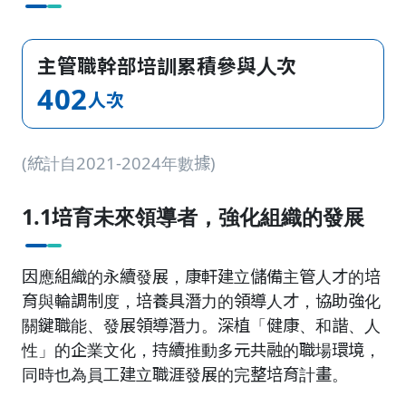
主管職幹部培訓累積參與人次
402
人次
(統計自2021-2024年數據)
1.1培育未來領導者，強化組織的發展
因應組織的永續發展，康軒建立儲備主管人才的培
育與輪調制度，培養具潛力的領導人才，協助強化
關鍵職能、發展領導潛力。深植「健康、和諧、人
性」的企業文化，持續推動多元共融的職場環境，
同時也為員工建立職涯發展的完整培育計畫。