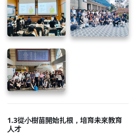
1.3從小樹苗開始扎根，培育未來教育
人才