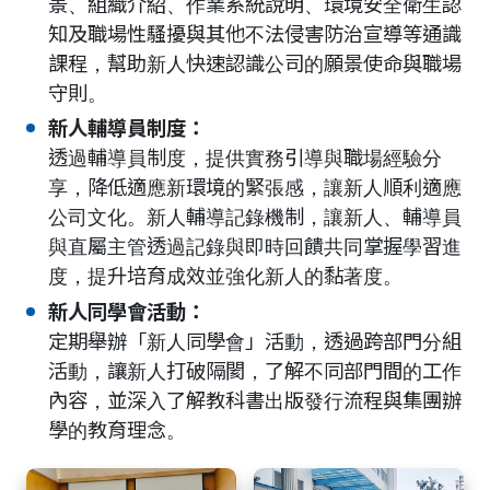
景、組織介紹、作業系統說明、環境安全衛生認
知及職場性騷擾與其他不法侵害防治宣導等通識
課程，幫助新人快速認識公司的願景使命與職場
守則。
新人輔導員制度：
透過輔導員制度，提供實務引導與職場經驗分
享，降低適應新環境的緊張感，讓新人順利適應
公司文化。新人輔導記錄機制，讓新人、輔導員
與直屬主管透過記錄與即時回饋共同掌握學習進
度，提升培育成效並強化新人的黏著度。
新人同學會活動：
定期舉辦「新人同學會」活動，透過跨部門分組
活動，讓新人打破隔閡，了解不同部門間的工作
內容，並深入了解教科書出版發行流程與集團辦
學的教育理念。